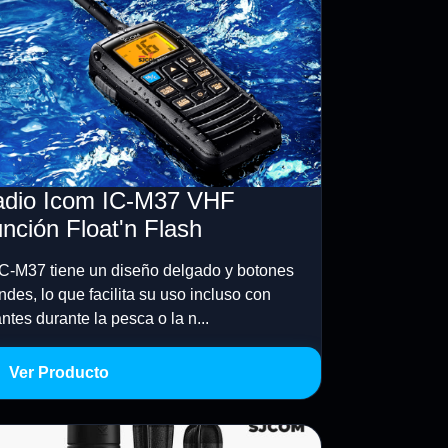
dio Icom IC-M37 VHF
nción Float'n Flash
IC-M37 tiene un diseño delgado y botones
ndes, lo que facilita su uso incluso con
ntes durante la pesca o la n...
Ver Producto