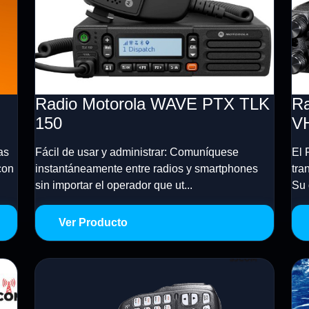
Radio Motorola WAVE PTX TLK
Ra
150
V
as
Fácil de usar y administrar: Comuníquese
El 
con
instantáneamente entre radios y smartphones
tra
sin importar el operador que ut...
Su 
Ver Producto