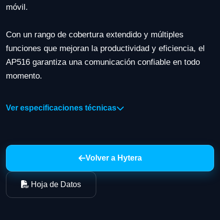
móvil.
Con un rango de cobertura extendido y múltiples
funciones que mejoran la productividad y eficiencia, el
AP516 garantiza una comunicación confiable en todo
momento.
Especificaciones Técnicas:
Ver especificaciones técnicas
🔹 Rango de Frecuencias: 136-174 MHz
🔹 Potencia de RF: 5W / 1W
🔹 Capacidad de Canales: 32
Volver a Hytera
🔹 Capacidad de Zonas: 2
🔹 Voltaje de Operación: 3.7V (nominal)
Hoja de Datos
🔹 Batería: 4000mAh (Li-ion)
🔹 Duración de la Batería (ciclo de trabajo 5/5/90, TX de