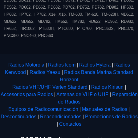
BD502, BD612, PD352, PD362, PD372, PD402, PD412, PD482, PD502,
PD562, PD602, PD662, PD682, PD702, PD752, PD782, PD982, HP602,
HP682, HP702, HP782, X1e, X1p, TM-600, TM-610, TM-628H, MD612,
MD622, MD652, MD782, HM652, HM782, RD622, RD962, RD982,
HR652, HR1062, PT580H, PTC680, PTC760, PNC360S, PNC370,
PNC380, PNC460, PNC560.
Radios Motorola
|
Radios Icom
|
Radios Hytera
|
Radios
Kenwood
|
Radios Yaesu
|
Radios Banda Marina Standard
Horizont
Radios VHF/UHF Vertex Standard
|
Radios Kirisun
|
Accesorios para Radios
|
Antenas de VHF o UHF
|
Reparación
de Radios
Equipos de Radiocomunicación
|
Manuales de Radios
|
Descontinuados
|
Reacondicionados
|
Promociones de Radios
|
Contactos